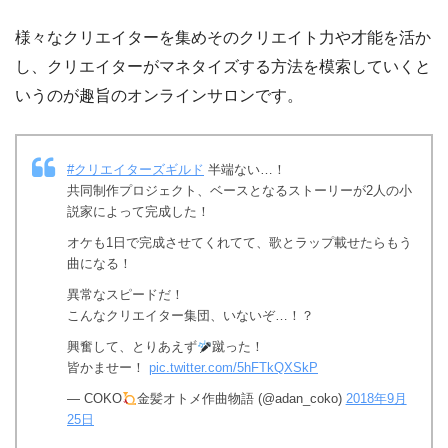
様々なクリエイターを集めそのクリエイト力や才能を活か
し、クリエイターがマネタイズする方法を模索していくと
いうのが趣旨のオンラインサロンです。
#クリエイターズギルド
半端ない…！
共同制作プロジェクト、ベースとなるストーリーが2人の小
説家によって完成した！
オケも1日で完成させてくれてて、歌とラップ載せたらもう
曲になる！
異常なスピードだ！
こんなクリエイター集団、いないぞ…！？
興奮して、とりあえず
蹴った！
皆かませー！
pic.twitter.com/5hFTkQXSkP
— COKO
金髪オトメ作曲物語 (@adan_coko)
2018年9月
25日