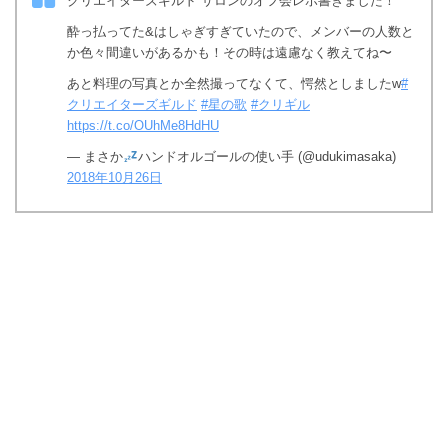
クリエイターズギルド サロンのオフ会レポ書きました！
酔っ払ってた&はしゃぎすぎていたので、メンバーの人数と
か色々間違いがあるかも！その時は遠慮なく教えてね〜
あと料理の写真とか全然撮ってなくて、愕然としましたw
#
クリエイターズギルド
#星の歌
#クリギル
https://t.co/OUhMe8HdHU
— まさか
ハンドオルゴールの使い手 (@udukimasaka)
2018年10月26日