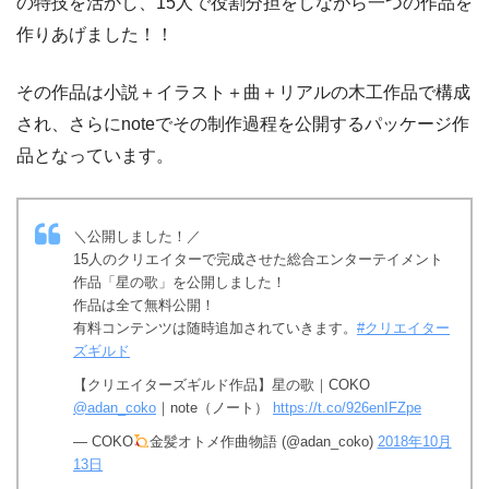
の特技を活かし、15人で役割分担をしながら一つの作品を
作りあげました！！
その作品は小説＋イラスト＋曲＋リアルの木工作品で構成
され、さらにnoteでその制作過程を公開するパッケージ作
品となっています。
＼公開しました！／
15人のクリエイターで完成させた総合エンターテイメント
作品「星の歌」を公開しました！
作品は全て無料公開！
有料コンテンツは随時追加されていきます。
#クリエイター
ズギルド
【クリエイターズギルド作品】星の歌｜COKO
@adan_coko
｜note（ノート）
https://t.co/926enIFZpe
— COKO
金髪オトメ作曲物語 (@adan_coko)
2018年10月
13日