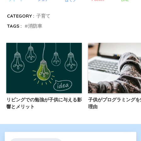
CATEGORY :
子育て
TAGS :
消防車
リビングでの勉強が子供に与える影
子供がプログラミングを
響とメリット
理由