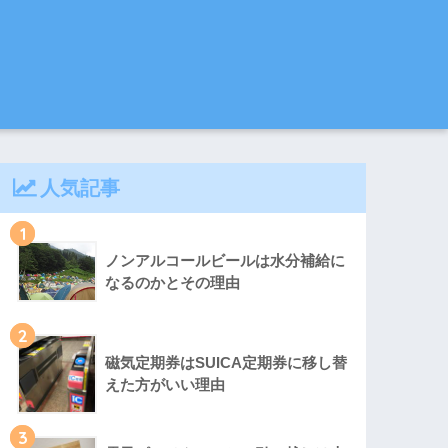
人気記事
1
ノンアルコールビールは水分補給に
なるのかとその理由
2
磁気定期券はSUICA定期券に移し替
えた方がいい理由
3