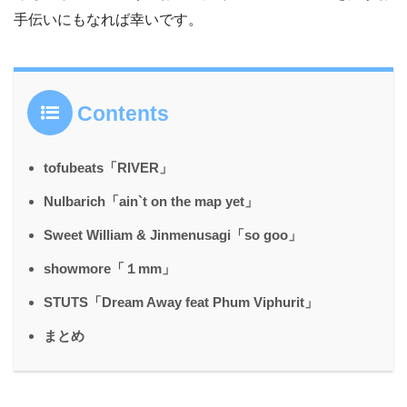
手伝いにもなれば幸いです。
Contents
tofubeats「RIVER」
Nulbarich「ain`t on the map yet」
Sweet William & Jinmenusagi「so goo」
showmore「１mm」
STUTS「Dream Away feat Phum Viphurit」
まとめ