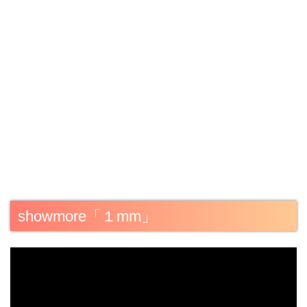
showmore「１mm」