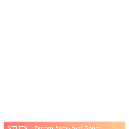
STUTS「Dream Away feat Phum