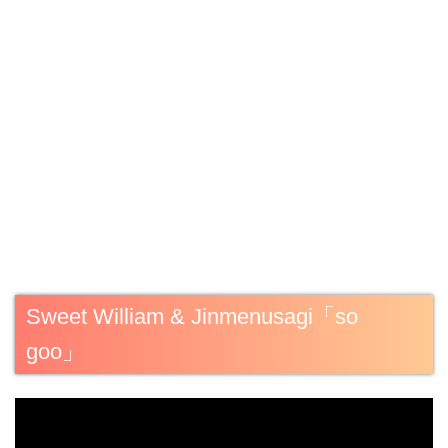
Sweet William & Jinmenusagi「so
goo」