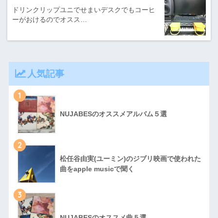
ドリンクリップユニでせまいデスクでもコーヒ
ーがおけるのでオスス…
人気記事
1
NUJABESのオススメアルバム５選
2
松任谷由実(ユーミン)のジブリ映画で使われた
曲をapple musicで聞く
3
NUJABESのオススメ曲５選